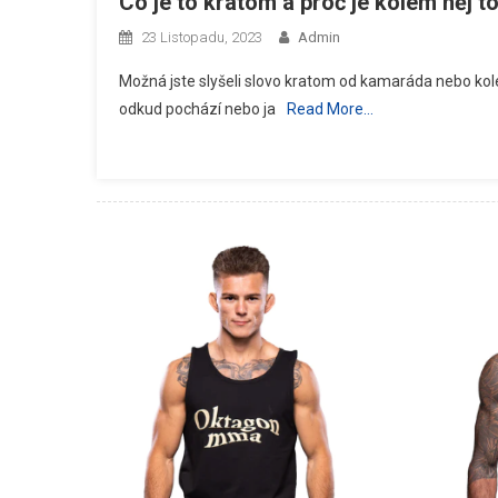
Co je to kratom a proč je kolem něj t
23 Listopadu, 2023
Admin
Možná jste slyšeli slovo kratom od kamaráda nebo kole
odkud pochází nebo ja
Read More…